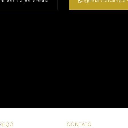
r consulta por telefone
Agendar consulta por
REÇO
CONTATO