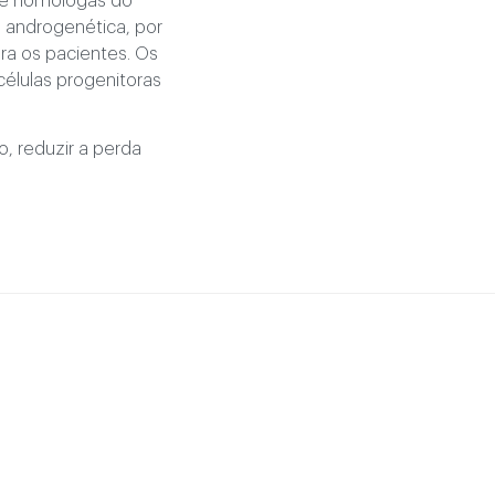
s e homólogas do
a androgenética, por
ra os pacientes. Os
élulas progenitoras
, reduzir a perda