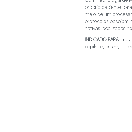
Com Tecnologia de Mi
próprio paciente para
meio de um processo 
protocolos baseiam-s
nativas localizadas 
INDICADO PARA:
Trat
capilar e, assim, dei