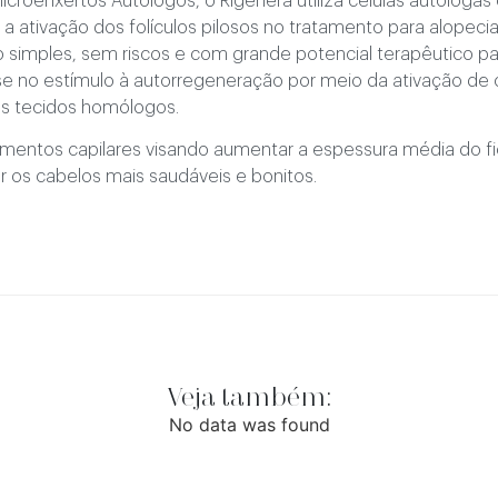
croenxertos Autólogos, o Rigenera utiliza células autóloga
 a ativação dos folículos pilosos no tratamento para alopeci
simples, sem riscos e com grande potencial terapêutico pa
e no estímulo à autorregeneração por meio da ativação de c
nos tecidos homólogos.
amentos capilares visando aumentar a espessura média do fio
xar os cabelos mais saudáveis e bonitos.
Veja também:
No data was found