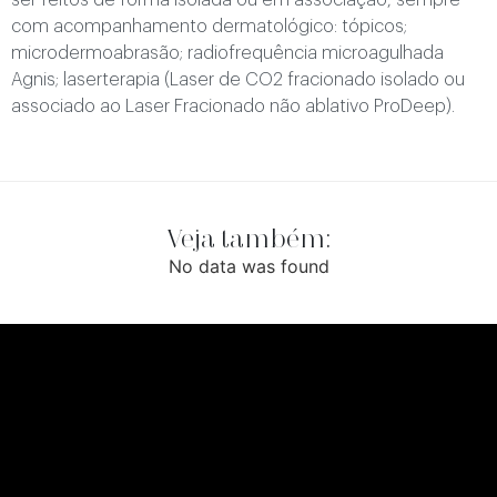
ser feitos de forma isolada ou em associação, sempre
com acompanhamento dermatológico: tópicos;
microdermoabrasão; radiofrequência microagulhada
Agnis; laserterapia (Laser de CO2 fracionado isolado ou
associado ao Laser Fracionado não ablativo ProDeep).
Veja também:
No data was found