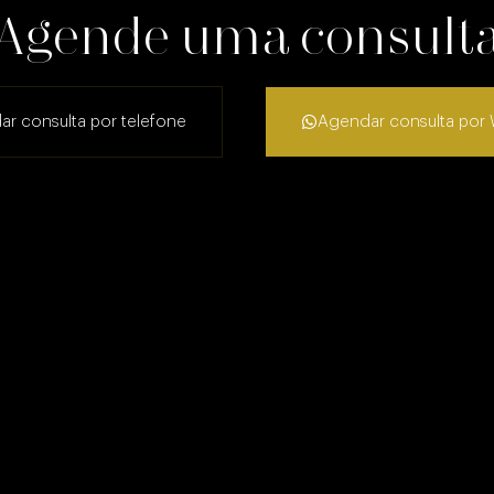
Agende uma consult
r consulta por telefone
Agendar consulta por