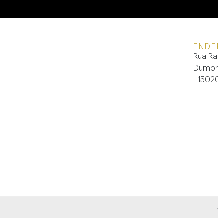
ENDE
Rua Ra
Dumont
- 1502