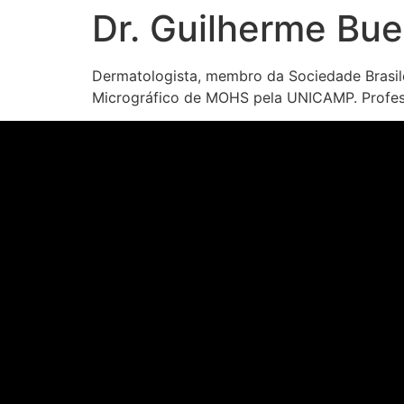
Dr. Guilherme Bu
Dermatologista, membro da Sociedade Brasile
Micrográfico de MOHS pela UNICAMP. Profess