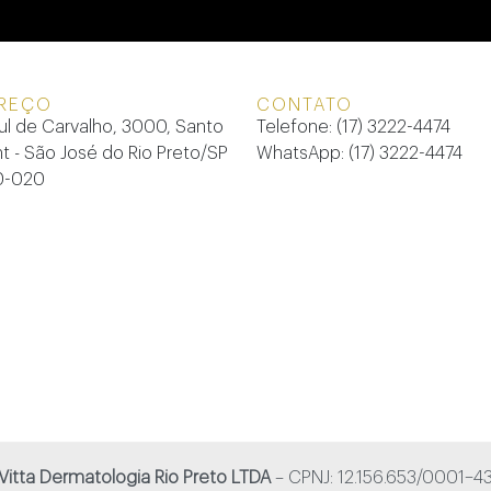
REÇO
CONTATO
ul de Carvalho, 3000, Santo
Telefone: (17) 3222-4474
 - São José do Rio Preto/SP
WhatsApp: (17) 3222-4474
0-020
Vitta Dermatologia Rio Preto LTDA
– CPNJ: 12.156.653/0001–4