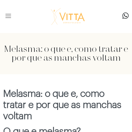
Nossa equipe
Melasma: o que e, como tratar e
por que as manchas voltam
Melasma: o que e, como
tratar e por que as manchas
voltam
O que e melasma?